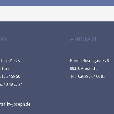
URT
ARNSTADT
rtstraße 28
Kleine Rosengasse 26
rfurt
99310 Arnstadt
61 / 34 98 50
Tel. 03628 / 64 06 81
1 / 3 49 85 24
t(a)hv-joseph.de