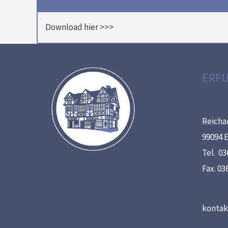
Download hier >>>
ERF
Reicha
99094 E
Tel. 03
Fax. 036
kontak