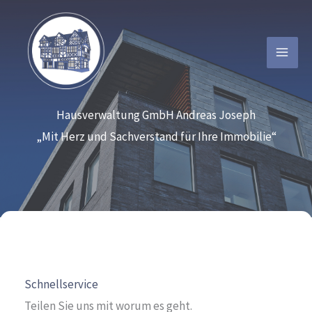
Zum
Inhalt
springen
Hausverwaltung GmbH Andreas Joseph
„Mit Herz und Sachverstand für Ihre Immobilie“
Schnellservice
Teilen Sie uns mit worum es geht.